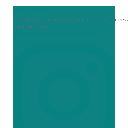
centre_allaitement
https://journals.sagepub.com/doi/10.1177/15568253261472
#etudeallaitement
View Instagram post by centre_allaitement