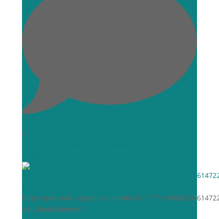
2
Open post by centre_allaitement with ID
17982091935027275
https://journals.sagepub.com/doi/10.1177/15568253261472
#etudeallaitement
...