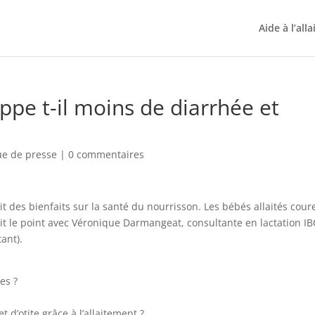
Aide à l’all
ppe t-il moins de diarrhée et
ue de presse
|
0 commentaires
t des bienfaits sur la santé du nourrisson. Les bébés allaités cour
it le point avec Véronique Darmangeat, consultante en lactation I
ant).
es ?
 d’otite grâce à l’allaitement ?