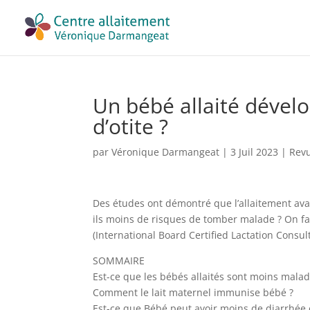
Un bébé allaité dévelo
d’otite ?
par
Véronique Darmangeat
|
3 Juil 2023
|
Rev
Des études ont démontré que l’allaitement avai
ils moins de risques de tomber malade ? On fa
(International Board Certified Lactation Consult
SOMMAIRE
Est-ce que les bébés allaités sont moins malad
Comment le lait maternel immunise bébé ?
Est-ce que Bébé peut avoir moins de diarrhée et