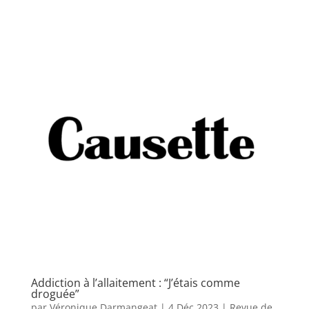
Addiction à l’allaitement : “J’étais comme
droguée”
par
Véronique Darmangeat
|
4 Déc 2023
|
Revue de